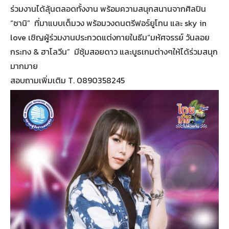
ร่วมงานได้ลุ้นตลอดทั้งงาน พร้อมความสนุกสนานจากศิลปิน
“ซานิ” ที่มาแบบเต็มวง พร้อมวงดนตรีฟอร์ยูโทน และ sky in
love เชิญผู้ร่วมงานประกวดแต่งกายในธีม“มหัศจรรย์ วันลอย
กระทง & ฮาโลวีน” มีซุ้มสอยดาว และบูธเกมต่างๆให้ได้ร่วมสนุก
มากมาย
สอบถามเพิ่มเติม T. 0890358245