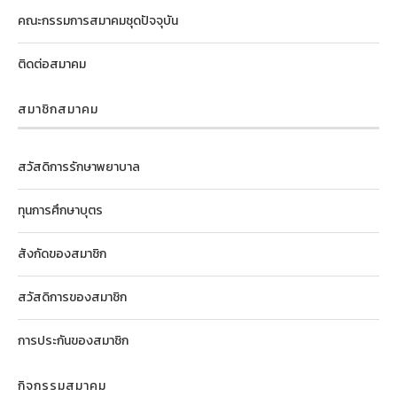
คณะกรรมการสมาคมชุดปัจจุบัน
ติดต่อสมาคม
สมาชิกสมาคม
สวัสดิการรักษาพยาบาล
ทุนการศึกษาบุตร
สังกัดของสมาชิก
สวัสดิการของสมาชิก
การประกันของสมาชิก
กิจกรรมสมาคม