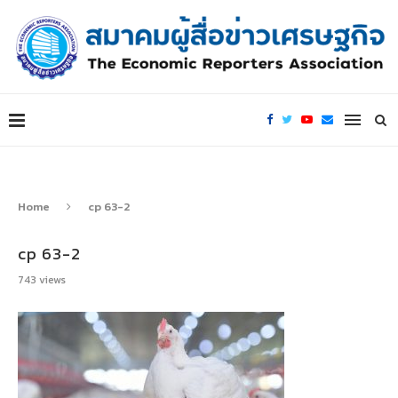
Home
cp 63-2
cp 63-2
743
views