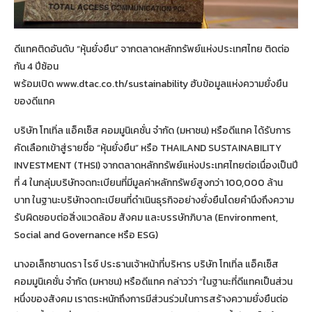
ดีแทคติดอันดับ “หุ้นยั่งยืน” จากตลาดหลักทรัพย์แห่งประเทศไทย ติดต่อ
กัน 4 ปีซ้อน
พร้อมเปิด www.dtac.co.th/sustainability ฮับข้อมูลแห่งความยั่งยืน
ของดีแทค
บริษัท โทเทิ่ล แอ็คเซ็ส คอมมูนิเคชั่น จำกัด (มหาชน) หรือดีแทค ได้รับการ
คัดเลือกเข้าสู่รายชื่อ “หุ้นยั่งยืน” หรือ THAILAND SUSTAINABILITY
INVESTMENT (THSI) จากตลาดหลักทรัพย์แห่งประเทศไทยต่อเนื่องเป็นปี
ที่ 4 ในกลุ่มบริษัทจดทะเบียนที่มีมูลค่าหลักทรัพย์สูงกว่า 100,000 ล้าน
บาท ในฐานะบริษัทจดทะเบียนที่ดำเนินธุรกิจอย่างยั่งยืนโดยคำนึงถึงความ
รับผิดชอบต่อสิ่งแวดล้อม สังคม และบรรษัทภิบาล (Environment,
Social and Governance หรือ ESG)
นางอเล็กซานดรา ไรช์ ประธานเจ้าหน้าที่บริหาร บริษัท โทเทิ่ล แอ็คเซ็ส
คอมมูนิเคชั่น จำกัด (มหาชน) หรือดีแทค กล่าวว่า “ในฐานะที่ดีแทคเป็นส่วน
หนึ่งของสังคม เราตระหนักถึงการมีส่วนร่วมในการสร้างความยั่งยืนต่อ