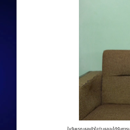
ในวันแรก เธอเข้าใจว่า เธอจะได้รับการป