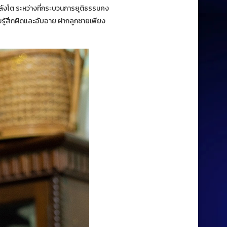
ลังโต ระหว่างที่กระบวนการยุติธรรมคง
วามรู้สึกผิดและอับอาย ฝากลูกชายเพียง