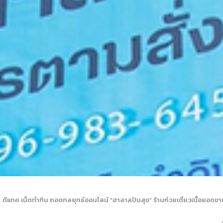
ดีแทค เน็ตทำกิน ถอดกลยุทธ์ออนไลน์ “ฮาลาลปันสุข” ร้านก๋วยเตี๋ยวเนื้อยอด