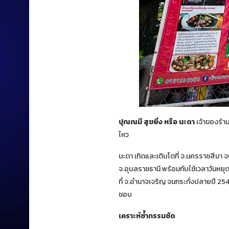
ปุณณมี สุขยิ่ง หรือ นะดา
เจ้าของร้า
ไหว
นะดา เกิดและเติบโตที่ จ.นครราชสีมา จ
จ.อุบลราชธานี พร้อมกับใช้เวลาวันหย
ที่ จ.อำนาจเจริญ จนกระทั่งปลายปี 2
ชอบ
เคราะห์ซ้ำกรรมซัด