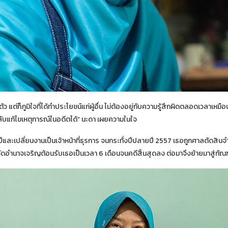
ตัว แต่ก็ภูมิใจที่ได้ทำประโยชน์แก่ผู้อื่น ไม่ต้องอยู่กับความรู้สึกผิดตลอดเวลาเหมือนท
ลับแก้ไขเหตุการณ์ในอดีตได้” นะดา เผยความในใจ
ละเปลี่ยนงานเป็นเจ้าหน้าที่ธุรการ จนกระทั่งปีปลายปี 2557 เธอถูกศาลตัดสินจำค
ัดอำนาจเจริญต้อนรับเธอเป็นเวลา 6 เดือนจนคดีสิ้นสุดลง ต่อมาจึงย้ายมาสู่ท