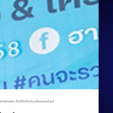
ขายหลักแสน กับชีวิตใหม่บนโลกออนไลน์