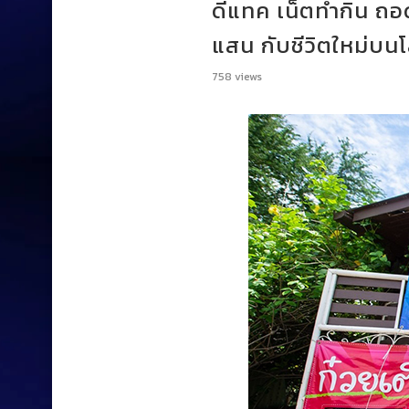
ดีแทค เน็ตทำกิน ถอ
แสน กับชีวิตใหม่บน
758
views