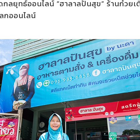
ดกลยุทธ์ออนไลน์ “ฮาลาลปันสุข” ร้านก๋วยเต
โลกออนไลน์