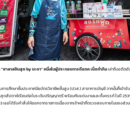
น
“ฮาลาลปันสุข by นะดา” หนึ่งในผู้ประกอบการดีแทค เน็ตทำกิน
เล่าถึงอดีตอัน
บการศึกษาชั้นประกาศนียบัตรวิชาชีพชั้นสูง (ปวส.) สาขาการบัญชี จากนั้นก็เข้าร
ุดสุดสัปดาห์เรียนต่อในระดับปริญญาตรี พร้อมกับแต่งงานและตั้งครรภ์ ในปี 253
543 เธอได้รับคำสั่งให้ออกจากราชการเนื่องจากเจ้าหน้าที่ตรวจสอบภายในของส่ว