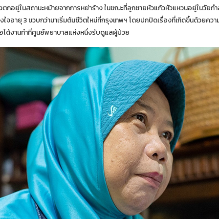
งตกอยู่ในสถานะหม้ายจากการหย่าร้าง ในขณะที่ลูกชายหัวแก้วหัวแหวนอยู่ในวัยกำ
จอายุ 3 ขวบกว่ามาเริ่มต้นชีวิตใหม่ที่กรุงเทพฯ โดยปกปิดเรื่องที่เกิดขึ้นด้วยค
อได้งานทำที่ศูนย์พยาบาลแห่งหนึ่งรับดูแลผู้ป่วย