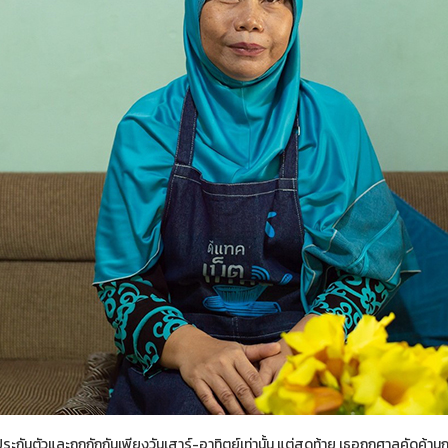
ระกันตัวและถูกกักกันเพียงวันเสาร์-อาทิตย์เท่านั้น แต่สุดท้าย เธอถูกศาลคัดค้าน