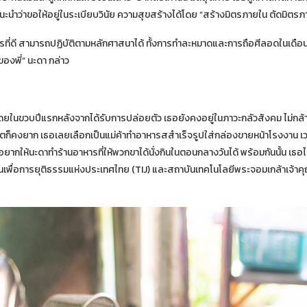
ำแนะนำว่าขอให้อยู่ในระเบียบวินัย ความสุขสร้างได้โดย “สร้างมิตรภายใน ตัดมิต
ด้มิตรที่ดี สามารถปฏิบัติตามหลักศาสนาได้ ทั้งการทำละหมาดและการถือศีลอดใน
ของพี่” นะดา กล่าว
ยในขวบปีแรกหลังจากได้รับการปล่อยตัว เธอยังคงอยู่ในภาวะกลัวสังคม ไม่กล้าสู้ห
ีตก็คงยาก เธอเลยเลือกเป็นแม่ค้าทำอาหารสสำเร็จรูปใส่กล่องขายหน้าโรงงาน เ
 อยากให้นะดาทำร้านอาหารที่ให้พวกขาได้นั่งกินในตอนกลางวันได้ พร้อมกันนั้น เ
เพื่อการยุติธรรมแห่งประเทศไทย (TIJ) และสถาบันเทคโนโลยีพระจอมเกล้าเจ้าค