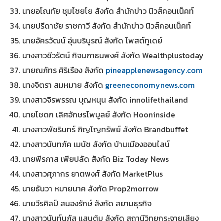
นายอโณทัย ชุมไชยโย สังกัด สำนักข่าว นิวส์คอนเน็คท์
นายปรีดาชัย ราชกาวี สังกัด สำนักข่าว นิวส์คอนเน็คท์
นายอัครวัฒน์ อุ่นบริบูรณ์ สังกัด โพสต์ทูเดย์
นางสาวชีวรัตน์ กิจนภาธนพงศ์ สังกัด Wealthplustoday
นายณภัทร ศิริเรือง สังกัด
pineapplenewsagency.com
นางจิตรา สมหมาย สังกัด
greeneconomynews.com
นางสาวจิรพรรณ บุญหนุน สังกัด innolifethailand
นายโชดก เลิศอักษรไพบูลย์ สังกัด Hooninside
นางสาวพัชรินทร์ ภิญโญทรัพย์ สังกัด Brandbuffet
นางสาวนันทภัค เมนัช สังกัด บ้านเมืองออนไลน์
นายพีรภาส เพียปลัด สังกัด Biz Today News
นางสาวศุภากร ยาตพงศ์ สังกัด MarketPlus
นายธันวา หมายนาค สังกัด Prop2morrow
นายวีรศิลป์ สนองรักษ์ สังกัด สยามธุรกิจ
นางสาวนันท์นภัส แสนตุ้ม สังกัด สถานีวิทยุกระจายเสียง