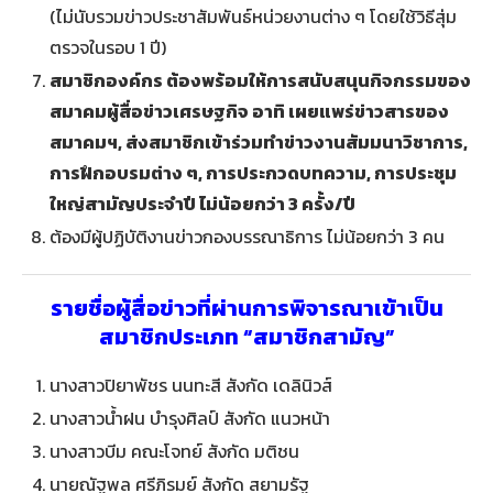
(ไม่นับรวมข่าวประชาสัมพันธ์หน่วยงานต่าง ๆ โดยใช้วิธีสุ่ม
ตรวจในรอบ 1 ปี)
สมาชิกองค์กร ต้องพร้อมให้การสนับสนุนกิจกรรมของ
สมาคมผู้สื่อข่าวเศรษฐกิจ อาทิ เผยแพร่ข่าวสารของ
สมาคมฯ, ส่งสมาชิกเข้าร่วมทำข่าวงานสัมมนาวิชาการ,
การฝึกอบรมต่าง ๆ, การประกวดบทความ, การประชุม
ใหญ่สามัญประจำปี ไม่น้อยกว่า 3 ครั้ง/ปี
ต้องมีผู้ปฏิบัติงานข่าวกองบรรณาธิการ ไม่น้อยกว่า 3 คน
รายชื่อผู้สื่อข่าวที่ผ่านการพิจารณาเข้าเป็น
สมาชิกประเภท “สมาชิกสามัญ”
นางสาวปิยาพัชร นนทะสี สังกัด เดลินิวส์
นางสาวน้ำฝน บำรุงศิลป์ สังกัด แนวหน้า
นางสาวบีม คณะโจทย์ สังกัด มติชน
นายณัฐพล ศรีภิรมย์ สังกัด สยามรัฐ