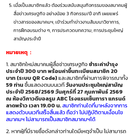
เมื่อเป็นสมาชิกแล้ว ต้องร่วมสนับสนุนกิจกรรมของสมาคมผู้
สื่อข่าวเศรษฐกิจ อย่างน้อย 3 กิจกรรม/ปี อาทิ เผยแพร่
ข่าวสารของสมาคมฯ, เข้าร่วมทำข่าวงานสัมมนาวิชาการ,
การฝึกอบรมต่าง ๆ, การประกวดบทความ, การประชุมใหญ่
สามัญประจำปี
หมายเหตุ :
1. สมาชิกใหม่สมาคมผู้สื่อข่าวเศรษฐกิจ
ชำระค่าบำรุง
ประจำปี 300 บาท พร้อมค่าขึ้นทะเบียนสมาชิก 20
บาท (ระบบ QR Code)
และสมาชิกที่ผ่านการพิจารณาทั้ง
59 ท่าน
ขึ้นแสดงตนบนเวที
วันงาน
ประชุมใหญ่สามัญ
ประจำปี 2568/2569
วันศุกร์ที่ 27 กุมภาพันธ์ 2569
ณ ห้องวิภาวดีบอลรูม
ABC โรงแรมเซ็นทารา แกรนด์
ลาดพร้าว
เวลา 19.00 น.
สมาชิกท่านใดที่มาหลังจากการ
แสดงตัวบนเวทีเสร็จสิ้นแล้ว ถือว่า ไม่ปฏิบัติตามเงื่อนไข
สมาคมฯ ไม่สามารถเป็นสมาชิกสมาคมฯได้
2. หากผู้ที่มีรายชื่อดังกล่าวท่านใดมีเหตุจำเป็น ไม่สามารถ