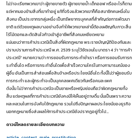
ไม่ว่าจะเรียกพวกเขาว่า ผู้ชายขายตัว ผู้ชายขายน้ำ เด็กออฟ หรืออะไรก็ตาม
แต่หากมองข้ามสิ่งที่เขาทำอยู่ แท้ที่จริงแล้วพวกเขาก็คือสมาชิกคนหนึ่งใน
สังคม เป็นประชากรกลุ่มหนึ่ง เป็นทรัพยากรบุคคลที่สำคัญต่อการพัฒนา
ชาติ แต่ด้วยเหตุผลบางอย่างจึงทำให้พวกเขาเหล่านี้ต้องเผชิญกับภาวะสิ้น
ไร้ไม้ตอกและตัดสินใจก้าวเข้าสู่อาชีพที่สังคมเหยียดหยาม
แน่นอนว่าการค้าประเวณีเป็นสิ่งที่ผิดกฎหมาย พระราชบัญญัติป้องกันและ
ปราบปรามการค้าประเวณี พ.ศ. 2539 ระบุไว้ชัดเจนใน มาตรา 4 ว่า “การค้า
ประเวณี” หมายความว่า การยอมรับการกระทำชำเรา หรือการยอมรับการก
ระทำอื่นใด หรือการกระทำอื่นใดเพื่อสำเร็จความใคร่ในทางกามารมณ์ของ
ผู้อื่น อันเป็นการสำส่อนเพื่อสินจ้างหรือประโยชน์อื่นใด ทั้งนี้ไม่ว่าผู้ยอมรับ
การกระทำ และผู้กระทำจะเป็นบุคคลเพศเดียวกันหรือคนละเพศ
ดังนั้น ไม่ว่าการค้าประเวณีจะเป็นชายหรือหญิงย่อมถือว่าผิดกฎหมายทั้ง
สิ้น แต่เหตุผลที่การค้าประเวณียังคงมีให้เห็นอยู่ดาษดื่น นั่นเป็นเพราะความ
หละหลวมในการบังคับใช้กฎหมาย รวมไปถึงปัญหาผลประโยชน์ของธุรกิจ
นอกกฎหมายซึ่งส่งผลให้การค้าประเวณียังปรากฏอยู่ทั่วไป…
ดาวน์โหลดรายละเอียดบทความ
article_contest_male_prostitution