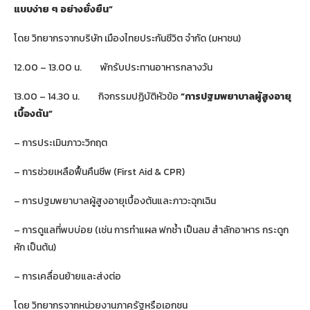
แบบง่าย ๆ อย่างยั่งยืน”
โดย วิทยากรจากบริษัท เมืองไทยประกันชีวิต จำกัด (มหาชน)
12.00 – 13.00 น. พักรับประทานอาหารกลางวัน
13.00 – 14.30 น. กิจกรรมปฏิบัติหัวข้อ
“การปฐมพยาบาลผู้สูงอายุ
เบื้องต้น”
– การประเมินภาวะวิกฤต
– การช่วยเหลือฟื้นคืนชีพ (First Aid & CPR)
– การปฐมพยาบาลผู้สูงอายุเบื้องต้นและภาวะฉุกเฉิน
– การดูแลที่พบบ่อย (เช่น การทำแผล ฟกช้ำ เป็นลม สำลักอาหาร กระดูก
หัก เป็นต้น)
– การเคลื่อนย้ายและส่งต่อ
โดย วิทยากรจากหน่วยงานภาครัฐหรือเอกชน