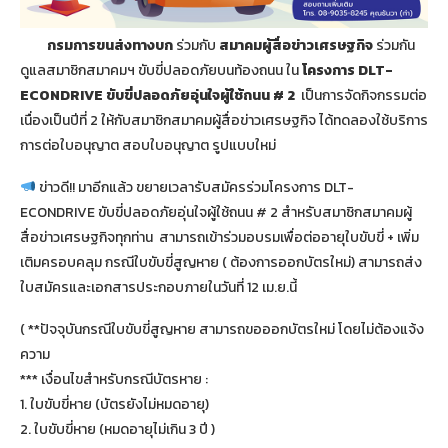
กรมการขนส่งทางบก
ร่วมกับ
สมาคมผู้สื่อข่าวเศรษฐกิจ
ร่วมกัน
ดูแลสมาชิกสมาคมฯ ขับขี่ปลอดภัยบนท้องถนน ใน
โครงการ DLT-
ECONDRIVE ขับขี่ปลอดภัยอุ่นใจผู้ใช้ถนน # 2
เป็นการจัดกิจกรรมต่อ
เนื่องเป็นปีที่ 2 ให้กับสมาชิกสมาคมผู้สื่อข่าวเศรษฐกิจ ได้ทดลองใช้บริการ
การต่อใบอนุญาต สอบใบอนุญาต รูปแบบใหม่
ข่าวดี!! มาอีกแล้ว ขยายเวลารับสมัครร่วมโครงการ DLT-
ECONDRIVE ขับขี่ปลอดภัยอุ่นใจผู้ใช้ถนน # 2 สำหรับสมาชิกสมาคมผู้
สื่อข่าวเศรษฐกิจทุกท่าน สามารถเข้าร่วมอบรมเพื่อต่ออายุใบขับขี่ + เพิ่ม
เติมครอบคลุม กรณีใบขับขี่สูญหาย ( ต้องการออกบัตรใหม่) สามารถส่ง
ใบสมัครและเอกสารประกอบภายในวันที่ 12 เม.ย.นี้
( **ปัจจุบันกรณีใบขับขี่สูญหาย สามารถขอออกบัตรใหม่ โดยไม่ต้องแจ้ง
ความ
*** เงื่อนไขสำหรับกรณีบัตรหาย :
1. ใบขับขี่หาย (บัตรยังไม่หมดอายุ)
2. ใบขับขี่หาย (หมดอายุไม่เกิน 3 ปี )