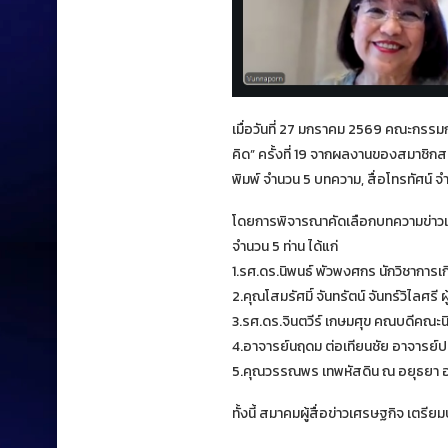
เมื่อวันที่ 27 มกราคม 2569 คณะกรรม
คิด” ครั้งที่ 19 จากผลงานของสมาชิกส
พิมพ์ จำนวน 5 บทความ, สื่อโทรทัศน์ 
โดยการพิจารณาคัดเลือกบทความข่าวเช
จำนวน 5 ท่าน ได้แก่
1.รศ.ดร.นิพนธ์ พัวพงศกร นักวิชาการ
2.คุณโสมรัศมิ์ จันทรัตน์ จันทร์วิไลศร
3.รศ.ดร.จินตวีร์ เกษมศุข คณบดีคณะ
4.อาจารย์นฤดม ต่อเทียนชัย อาจารย์
5.คุณวรรณพร เทพหัสดิน ณ อยุธยา อด
ทั้งนี้ สมาคมผู้สื่อข่าวเศรษฐกิจ เต