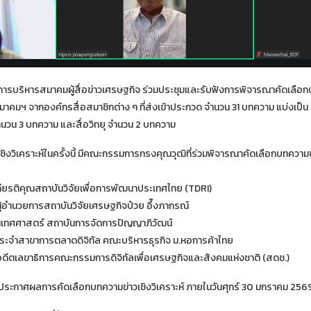
การบริหารสมาคมผู้สื่อข่าวเศรษฐกิจ ร่วมประชุมและรับฟังการพิจารณาคัดเลือกบ
มาคมฯ จากองค์กรสื่อสมาชิกต่าง ๆ ที่ส่งเข้าประกวด จำนวน 31 บทความ แบ่งเป็น ส
จำนวน 3 บทความ และสื่อวิทยุ จำนวน 2 บทความ
ิงวิเคราะห์ในครั้งนี้ มีคณะกรรมการทรงคุณวุฒิที่ร่วมพิจารณาคัดเลือกบทควา
เกียรติคุณสถาบันวิจัยเพื่อการพัฒนาประเทศไทย (TDRI)
ี ผู้อำนวยการสถาบันวิจัยเศรษฐกิจป๋วย อึ๊งภากรณ์
นิเทศศาสตร์ สถาบันการจัดการปัญญาภิวัฒน์
ประจำสาขาการตลาดดิจิทัล คณะบริหารธุรกิจ ม.หอการค้าไทย
ีตเลขาธิการคณะกรรมการดิจิทัลเพื่อเศรษฐกิจและสังคมแห่งชาติ (สดช.)
รียมประกาศผลการคัดเลือกบทความข่าวเชิงวิเคราะห์ ภายในวันศุกร์ 30 มกราคม 256