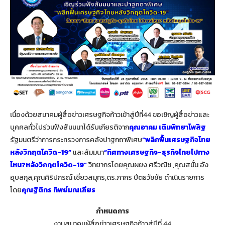
เนื่องด้วยสมาคมผู้สื่อข่าวเศรษฐกิจก้าวเข้าสู่ปีที่44 ขอเชิญผู้สื่อข่าวและ
บุคคลทั่วไปร่วมฟังสัมมนาได้รับเกียรติจาก
คุณอาคม เติมพิทยาไพสิฐ
รัฐมนตรีว่าการกระทรวงการคลังปาฐกถาพิเศษ
“พลิกฟื้นเศรษฐกิจไทย
หลังวิกฤตโควิด-19”
และสัมมนา
“ทิศทางเศรษฐกิจ-ธุรกิจไทยไปทาง
ไหน?หลังวิกฤตโควิด-19”
วิทยากรโดยคุณผยง ศรีวณิช ,คุณสนั่น อัง
อุบลกุล,คุณศิริปกรณ์ เชี่ยวสมุทร,ดร.ภากร ปีตธวัชชัย ดำเนินรายการ
โดย
คุณฐิติกร ทิพย์มณเฑียร
กำหนดการ
งานสมาคมผู้สื่อข่าวเศรษฐกิจก้าวสู่ปีที่ 44