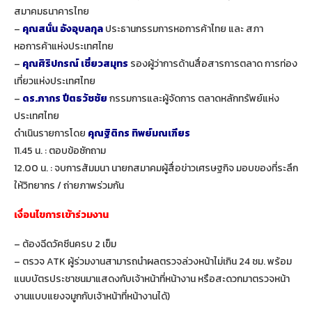
สมาคมธนาคารไทย
–
คุณสนั่น อังอุบลกุล
ประธานกรรมการหอการค้าไทย และ สภา
หอการค้าแห่งประเทศไทย
–
คุณศิริปกรณ์ เชี่ยวสมุทร
รองผู้ว่าการด้านสื่อสารการตลาด การท่อง
เที่ยวแห่งประเทศไทย
–
ดร.ภากร ปีตธวัชชัย
กรรมการและผู้จัดการ ตลาดหลักทรัพย์แห่ง
ประเทศไทย
ดำเนินรายการโดย
คุณฐิติกร ทิพย์มณเฑียร
11.45 น. : ตอบข้อซักถาม
12.00 น. : จบการสัมมนา นายกสมาคมผู้สื่อข่าวเศรษฐกิจ มอบของที่ระลึก
ให้วิทยากร / ถ่ายภาพร่วมกัน
เงื่อนไขการเข้าร่วมงาน
– ต้องฉีดวัคซีนครบ 2 เข็ม
– ตรวจ ATK ผู้ร่วมงานสามารถนำผลตรวจล่วงหน้าไม่เกิน 24 ชม. พร้อม
แนบบัตรประชาชนมาแสดงกับเจ้าหน้าที่หน้างาน หรือสะดวกมาตรวจหน้า
งานแบบแยงจมูกกับเจ้าหน้าที่หน้างานได้)