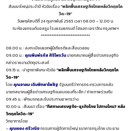
สัมมนาใหญ่ประจำปี หัวข้อเรื่อง
“พลิกฟื้นเศรษฐกิจไทยหลังวิกฤตโค
วิด-19”
วันพฤหัสบดีที่ 24 กุมภาพันธ์ 2565 เวลา 08.00 – 12.00 น.
ณ ห้องแกรนด์บอลรูม โรงแรมแกรนด์ ไฮแอท เอราวัณ กรุงเทพฯ
****************************
08.00 น. : ลงทะเบียนแขกผู้มีเกียรติและสื่อมวลชน
09.00 น. :
คุณพิมพ์รภัส ศิริไพรวัน
นายกสมาคมผู้สื่อข่าวเศรษฐกิจ
กล่าวรายงานวัตถุประสงค์
09.15 น. : ปาฐกถาพิเศษ หัวข้อ
“พลิกฟื้นเศรษฐกิจไทยหลังวิกฤตโค
วิด-19”
โดย
คุณอาคม เติมพิทยาไพสิฐ
รัฐมนตรีว่าการกระทรวงการคลัง
นายกสมาคมผู้สื่อข่าวเศรษฐกิจมอบของที่ระลึก / ถ่ายภาพร่วมกัน
09.45 น. : พักเบรกและรับประทานอาหารว่าง
10.00 น. : สัมมนา เรื่อง
“ทิศทางเศรษฐกิจ-ธุรกิจไทย ไปทางไหน? หลัง
วิกฤตโควิด-19”
วิทยาการโดย
–
คุณผยง ศรีวณิช
กรรมการผู้จัดการใหญ่ ธนาคารกรุงไทย ประธาน