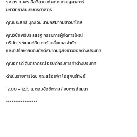
รศ.ดร.สมพร อิสวิลานนท์ คณะเศรษฐศาสตร์
มหาวิทยาลัยเกษตรศาสตร์
คุณประสิทธิ์ บุญเฉย นายกสมาคมชาวนาไทย
คุณวิชัย ศรีประเสริฐ กรรมการผู้จัดการใหญ่
บริษัท ไรซ์แลนด์อินเตอร์ เนชั่นแนล จำกัด
และที่ปรึกษากิตติมศักดิ์สมาคมผู้ส่งข้าวออกต่างประเทศ
คุณอภิรดี ตันตราภรณ์ อธิบดีกรมการค้าต่างประเทศ
ดำเนินรายการโดย คุณสร้อยฟ้า โอสุคนธ์ทิพย์
12.00 – 12.15 น. ตอบข้อซักถาม / จบการสัมมนา
*****************