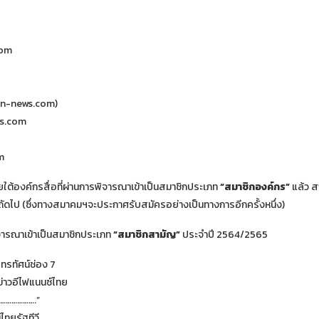
com
ten-news.com)
ws.com
m
่ภายใต้องค์กรสื่อที่ผ่านการพิจารณาเข้าเป็นสมาชิกประเภท
“สมาชิกองค์กร”
แล้ว 
ัดไป (ซึ่งทางสมาคมฯจะประกาศรับสมัครอย่างเป็นทางการอีกครั้งหนึ่ง)
พิจารณาเข้าเป็นสมาชิกประเภท
“สมาชิกสามัญ”
ประจำปี 2564/2565
 โทรทัศน์ช่อง 7
ข่าวอีไฟแนนซ์ไทย
………………….”
ไทยรัฐทีวี