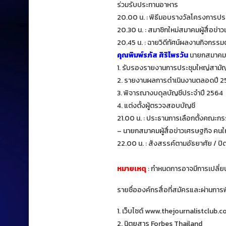
ร่วมรับประทานอาหาร
20.00 น. : พิธีมอบรางวัลโครงการประ
20.30 น. : สมาชิกใหม่สมาคมผู้สื่อข่า
20.45 น. : ฉายวิดีทัศน์ผลงานกิจกรร
คุณพิมพ์รภัส ศิริไพรวัน
นายกสมาคมผู
1. รับรองรายงานการประชุมใหญ่สาม
2. รายงานผลการดำเนินงานตลอดปี 
3. พิจารณางบดุลบัญชีประจำปี 2564
4. แต่งตั้งผู้ตรวจสอบบัญชี
21.00 น. : ประธานการเลือกตั้งคณะกร
– นายกสมาคมผู้สื่อข่าวเศรษฐกิจ ค
22.00 น. : สังสรรค์ตามอัธยาศัย / ป
หมายเหตุ
: กำหนดการอาจมีการเปลี่
รายชื่อองค์กรสื่อที่สมัครและผ่านกา
1. เว็บไซต์ www.thejournalistclub.
2. นิตยสาร Forbes Thailand