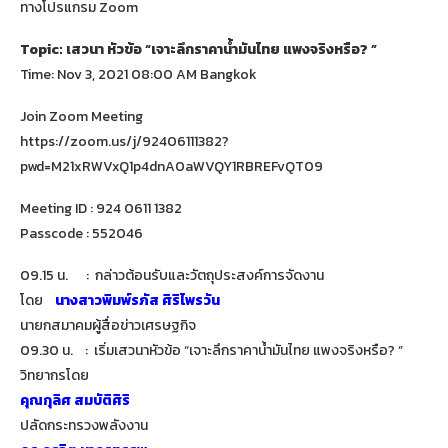
ทางโปรแกรม Zoom
Topic: เสวนา หัวข้อ “เจาะลึกราคาน้ำมันไทย แพงจริงหรือ? ”
Time: Nov 3, 2021 08:00 AM Bangkok
Join Zoom Meeting
https://zoom.us/j/92406111382?
pwd=M21xRWVxQ1p4dnA0aWVQY1RBREFvQT09
Meeting ID : 924 0611 1382
Passcode : 552046
09.15 น. : กล่าวต้อนรับและวัตถุประสงค์การจัดงาน
โดย
นางสาวพิมพ์รภัส ศิริไพรวัน
นายกสมาคมผู้สื่อข่าวเศรษฐกิจ
09.30 น. : เริ่มเสวนาหัวข้อ “เจาะลึกราคาน้ำมันไทย แพงจริงหรือ? ”
วิทยากรโดย
คุณกุลิศ สมบัติศิริ
ปลัดกระทรวงพลังงาน