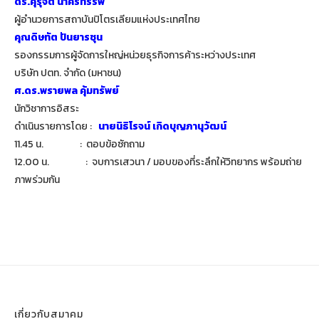
ดร.คุรุจิต นาครทรรพ
ผู้อำนวยการสถาบันปิโตรเลียมแห่งประเทศไทย
คุณดิษทัต ปันยารชุน
รองกรรมการผู้จัดการใหญ่หน่วยธุรกิจการค้าระหว่างประเทศ
บริษัท ปตท. จำกัด (มหาชน)
ศ.ดร.พรายพล คุ้มทรัพย์
นักวิชาการอิสระ
ดำเนินรายการโดย :
นายนิธิโรจน์ เกิดบุญภานุวัฒน์
11.45 น. : ตอบข้อซักถาม
12.00 น. : จบการเสวนา / มอบของที่ระลึกให้วิทยากร พร้อมถ่าย
ภาพร่วมกัน
เกี่ยวกับสมาคม