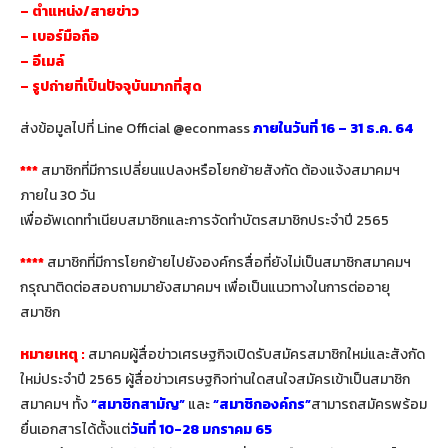
– ตำแหน่ง/สายข่าว
– เบอร์มือถือ
– อีเมล์
– รูปถ่ายที่เป็นปัจจุบันมากที่สุด
ส่งข้อมูลไปที่ Line Official @econmass
ภายในวันที่ 16 – 31 ธ.ค.
64
***
สมาชิกที่มีการเปลี่ยนแปลงหรือโยกย้ายสังกัด ต้องแจ้งสมาคมฯ
ภายใน 30 วัน
เพื่ออัพเดททำเนียบสมาชิกและการจัดทำบัตรสมาชิกประจำปี 2565
****
สมาชิกที่มีการโยกย้ายไปยังองค์กรสื่อที่ยังไม่เป็นสมาชิกสมาคมฯ
กรุณาติดต่อสอบถามมายังสมาคมฯ เพื่อเป็นแนวทางในการต่ออายุ
สมาชิก
หมายเหตุ :
สมาคมผู้สื่อข่าวเศรษฐกิจเปิดรับสมัครสมาชิกใหม่และสังกัด
ใหม่ประจำปี 2565 ผู้สื่อข่าวเศรษฐกิจท่านใดสนใจสมัครเข้าเป็นสมาชิก
สมาคมฯ ทั้ง
“สมาชิกสามัญ”
และ
“สมาชิกองค์กร”
สามารถสมัครพร้อม
ยื่นเอกสารได้ตั้งแต่
วันที่ 10-28 มกราคม 65