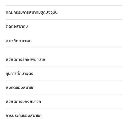
คณะกรรมการสมาคมชุดปัจจุบัน
ติดต่อสมาคม
สมาชิกสมาคม
สวัสดิการรักษาพยาบาล
ทุนการศึกษาบุตร
สังกัดของสมาชิก
สวัสดิการของสมาชิก
การประกันของสมาชิก