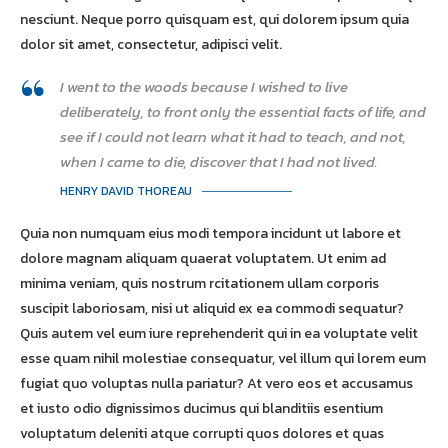
nesciunt. Neque porro quisquam est, qui dolorem ipsum quia
dolor sit amet, consectetur, adipisci velit.
I went to the woods because I wished to live
deliberately, to front only the essential facts of life, and
see if I could not learn what it had to teach, and not,
when I came to die, discover that I had not lived.
HENRY DAVID THOREAU
Quia non numquam eius modi tempora incidunt ut labore et
dolore magnam aliquam quaerat voluptatem. Ut enim ad
minima veniam, quis nostrum rcitationem ullam corporis
suscipit laboriosam, nisi ut aliquid ex ea commodi sequatur?
Quis autem vel eum iure reprehenderit qui in ea voluptate velit
esse quam nihil molestiae consequatur, vel illum qui lorem eum
fugiat quo voluptas nulla pariatur? At vero eos et accusamus
et iusto odio dignissimos ducimus qui blanditiis esentium
voluptatum deleniti atque corrupti quos dolores et quas