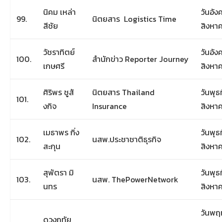
นิคม เหล่า
วันอังค
99.
นิตยสาร Logistics Time
สีชัย
สิงหา
วัชราทิตย์
วันอังค
100.
สำนักข่าว Reporter Journey
เกษศรี
สิงหา
ศิริพร ชูสั
นิตยสาร Thailand
วันพุธท
101.
งกิจ
Insurance
สิงหา
เมธาพร กิ่ง
วันพุธท
102.
นสพ.ประชาชาติธุรกิจ
สะกุน
สิงหา
สุพัตรา มิ
วันพุธท
103.
นสพ. ThePowerNetwork
นทร
สิงหา
วันพฤห
ดวงฤทัย