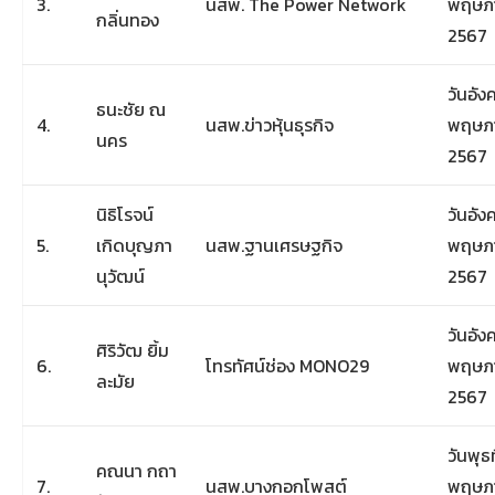
3.
นสพ. The Power Network
พฤษภ
กลิ่นทอง
2567
วันอัง
ธนะชัย ณ
4.
นสพ.ข่าวหุ้นธุรกิจ
พฤษภ
นคร
2567
นิธิโรจน์
วันอัง
5.
เกิดบุญภา
นสพ.ฐานเศรษฐกิจ
พฤษภ
นุวัฒน์
2567
วันอัง
ศิริวัฒ ยิ้ม
6.
โทรทัศน์ช่อง MONO29
พฤษภ
ละมัย
2567
วันพุธท
คณนา กถา
7.
นสพ.บางกอกโพสต์
พฤษภ