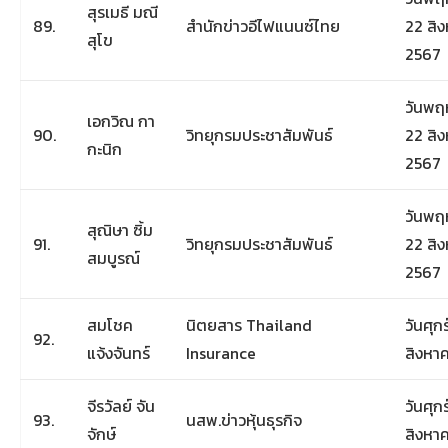
สุรเมธี มณี
89.
สำนักข่าวอีไฟแนนซ์ไทย
22 สิ
สุโข
2567
วันพฤห
เอกวิณ กา
90.
วิทยุกรมประชาสัมพันธ์
22 สิ
กะนิก
2567
วันพฤห
สุณิษา ซิ้ม
91.
วิทยุกรมประชาสัมพันธ์
22 สิ
สมบูรณ์
2567
สมโชค​
นิตยสาร Thailand
วันศุกร
92.
แจ้งจันทร์
Insurance
สิงหา
จีรวัลย์ จัน
วันศุกร
93.
นสพ.ข่าวหุ้นธุรกิจ
จักษ์
สิงหา