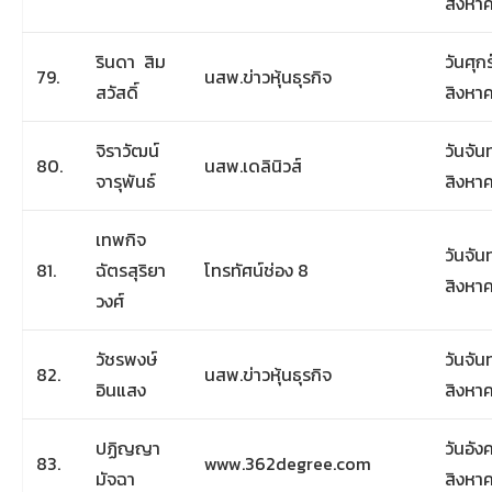
สิงหา
รินดา สิม
วันศุกร์
79.
นสพ.ข่าวหุ้นธุรกิจ
สวัสดิ์
สิงหา
จิราวัฒน์
วันจันท
80.
นสพ.เดลินิวส์
จารุพันธ์
สิงหา
เทพกิจ
วันจันท
81.
ฉัตรสุริยา
โทรทัศน์ช่อง 8
สิงหา
วงศ์
วัชรพงษ์
วันจันท
82.
นสพ.ข่าวหุ้นธุรกิจ
อินแสง
สิงหา
ปฏิญญา
วันอัง
83.
www.362degree.com
มัจฉา
สิงหา