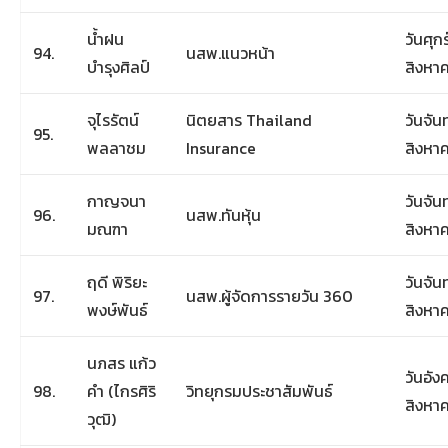
น้ำฝน
วันศุกร
94.
นสพ.แนวหน้า
บำรุงศิลป์
สิงหา
จุไรรัตน์
นิตยสาร Thailand
วันจันท
95.
พลลาชม
Insurance
สิงหา
กาญจนา
วันจันท
96.
นสพ.ทันหุ้น
มณฑา
สิงหา
ฤดี พิริยะ
วันจันท
97.
นสพ.ผู้จัดการรายวัน 360
พงษ์พันธ์
สิงหา
นภสร แก้ว
วันอังค
98.
คำ (ไกรศิริ
วิทยุกรมประชาสัมพันธ์
สิงหา
วุฒิ)