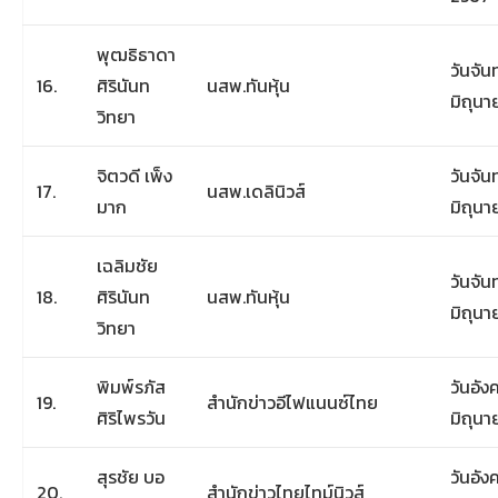
พุฒธิธาดา
วันจันท
16.
ศิรินันท
นสพ.ทันหุ้น
มิถุน
วิทยา
จิตวดี เพ็ง
วันจันท
17.
นสพ.เดลินิวส์
มาก
มิถุน
เฉลิมชัย
วันจันท
18.
ศิรินันท
นสพ.ทันหุ้น
มิถุน
วิทยา
พิมพ์รภัส
วันอังค
19.
สำนักข่าวอีไฟแนนซ์ไทย
ศิริไพรวัน
มิถุน
สุรชัย บอ
วันอังค
20.
สำนักข่าวไทยไทม์นิวส์