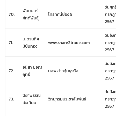
วันศุกร
พันมนตร์
70.
โทรทัศน์ช่อง 5
กรกฎ
ภักดีพันธุ์
2567
วันอัง
เนตรนภิศ
71.
www.share2trade.com
กรกฎ
มีขันทอง
2567
วันอัง
อนิสา มอญ
72.
นสพ.ข่าวหุ้นธุรกิจ
กรกฎ
ฤทธิ์
2567
วันอัง
ปิยาพรรณ
73.
วิทยุกรมประชาสัมพันธ์
กรกฎ
ยังเทียน
2567