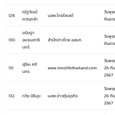
ณัฐวัฒน์
วันพุธท
129.
นสพ.ไทยโพสต์
หาญกล้า
กันยา
ขนิษฐา
วันพุธท
130.
อมรเมศวริ
สำนักข่าวไทย อสมท.
กันยา
นทร์
วันพฤห
สุริยะ คชิ
131.
www.innolifethailand.com
26 กั
นทร
2567
วันพฤห
132.
ทวิช นิธิมุข
นสพ.ข่าวหุ้นธุรกิจ
26 กั
2567