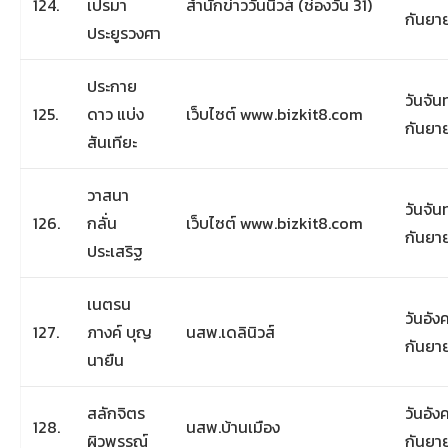
124.
เปรมา
สำนักข่าววันนิวส์ (ช่องวัน 31)
กันยา
ประยูรวงศา
ประกาย
วันจันท
125.
ดาว แบ่ง
เว็บไซต์ www.bizkit8.com
กันยา
สันเทียะ
วาสนา
วันจันท
126.
กลั่น
เว็บไซต์ www.bizkit8.com
กันยา
ประเสริฐ
เนตรน
วันอังค
127.
ภางค์ บุญ
นสพ.เดลินิวส์
กันยา
นายืน
สลักจิตร
วันอังค
128.
นสพ.บ้านเมือง
ผิวพรรณ์
กันยา