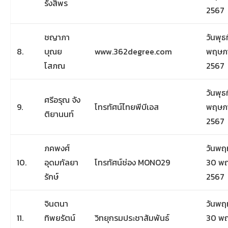
รังสิพร
2567
ชญาภา​
วันพุธท
8.
บุณย​
www.362degree.com
พฤษภ
โสภณ​
2567
วันพุธท
ศรีอรุณ จัง
9.
โทรทัศน์ไทยพีบีเอส
พฤษภ
ติยานนท์
2567
ภคพงศ์
วันพฤห
10.
อุดมกัลยา
โทรทัศน์ช่อง MONO29
30 พ
รักษ์
2567
จินตนา
วันพฤห
11.
ทิพยรัตน์
วิทยุกรมประชาสัมพันธ์
30 พ