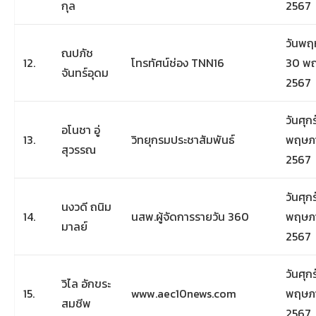
กุล
2567
วันพฤห
ณปภัช
12.
โทรทัศน์ช่อง TNN16
30 พ
จันทร์อุดม
2567
วันศุกร์
อโนชา อู่
13.
วิทยุกรมประชาสัมพันธ์
พฤษภ
สุวรรณ
2567
วันศุกร์
นงวดี ถนิม
14.
นสพ.ผู้จัดการรายวัน 360
พฤษภ
มาลย์
2567
วันศุกร์
วิไล อักขระ
15.
www.aec10news.com
พฤษภ
สมชีพ
2567