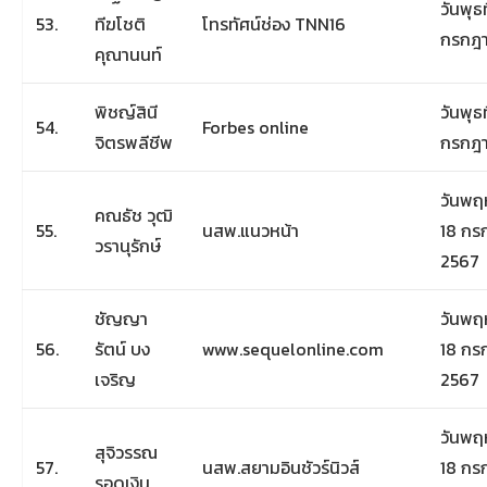
วันพุธท
53.
ทีฆโชติ
โทรทัศน์ช่อง TNN16
กรกฎ
คุณานนท์
พิชญ์สินี
วันพุธท
54.
Forbes online
จิตรพลีชีพ
กรกฎ
วันพฤห
คณธัช วุฒิ
55.
นสพ.แนวหน้า
18 กร
วรานุรักษ์
2567
ชัญญา
วันพฤห
56.
รัตน์ บง
www.sequelonline.com
18 กร
เจริญ
2567
วันพฤห
สุจิวรรณ
57.
นสพ.สยามอินชัวร์นิวส์
18 กร
รอดเงิน