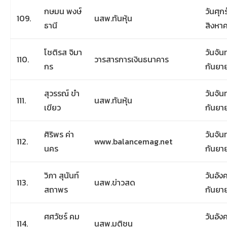
กษมน พงษ์
วันศุกร
109.
นสพ.ทันหุ้น
ธานี
สิงหา
โชติรส จิมา
วันจันท
110.
วารสารการเงินธนาคาร
กร
กันยา
สุวรรณ์ ขำ
วันจันท
111.
นสพ.ทันหุ้น
เขียว
กันยา
ศิริพร ค่า
วันจันท
112.
www.balancemag.net
นคร
กันยา
วิภา สุนันท์
วันอังค
113.
นสพ.ข่าวสด
สถาพร
กันยา
ศศวัชร์ คม
วันอังค
114.
นสพ.มติชน