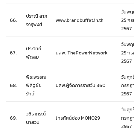
วันพฤห
ปราณี ลาภ
66.
www.brandbuffet.in.th
25 กร
จารุพงศ์
2567
วันพฤห
ประวิทย์
67.
นสพ. ThePowerNetwork
25 กร
พัดลม
2567
พีระพรรณ
วันศุกร
68.
พิสิฐชัย
นสพ.ผู้จัดการรายวัน 360
กรกฎ
รักษ์
2567
วันศุกร
วชิราภรณ์
69.
โทรทัศน์ช่อง MONO29
กรกฎ
นาสวน
2567