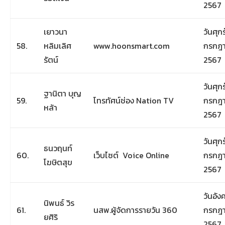
2567
เยาวนา
วันศุกร์
58.
หลิมเลิศ
www.hoonsmart.com
กรกฎ
รัตน์
2567
วันศุกร์
ฐานิตา บุญ
59.
โทรทัศน์ช่อง Nation TV
กรกฎ
หล้า
2567
วันศุกร์
ธนวฤนท์
60.
เว็บไซต์ Voice Online
กรกฎ
โฆษิตสุข
2567
วันอังค
นิพนธ์ วิร
61.
นสพ.ผู้จัดการรายวัน 360
กรกฎ
ยศิริ
2567