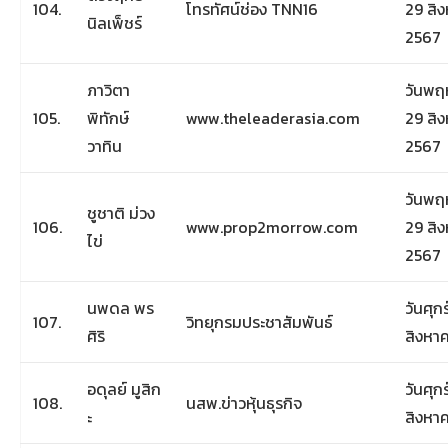
104.
โทรทัศน์ช่อง TNN16
29 สิ
นิลเพ็ชร์
2567
ภาวิตา
วันพฤห
105.
พิทักษ์
www.theleaderasia.com
29 สิ
วาทิน
2567
วันพฤห
ชูชาติ ม่วง
106.
www.prop2morrow.com
29 สิ
ไข่
2567
นพดล พร
วันศุกร
107.
วิทยุกรมประชาสัมพันธ์
ศิริ
สิงหา
อดุลย์ มูสิก
วันศุกร
108.
นสพ.ข่าวหุ้นธุรกิจ
ะ
สิงหา