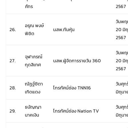
ภัทร
2567
วันพฤห
อรุณ พงษ์
26.
นสพ.ทันหุ้น
20 มิ
พิชิต
2567
วันพฤห
จุฬาภรณ์
27.
นสพ.ผู้จัดการรายวัน 360
20 มิ
กุดสิเทศ
2567
ณัฏฐ์ชิตา
วันศุกร์
28.
โทรทัศน์ช่อง TNN16
เกิดแดง
มิถุน
ธนัญญา
วันศุกร์
29.
โทรทัศน์ช่อง Nation TV
นาคเงิน
มิถุน