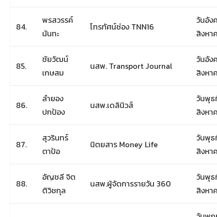
พรสวรรค์
วันอัง
84.
โทรทัศน์ช่อง TNN16
นันทะ
สิงหา
ชัยวัฒน์
วันอัง
85.
นสพ. Transport Journal
เกษสม
สิงหา
ลำยอง
วันพุธท
86.
นสพ.เดลินิวส์
ปกป้อง
สิงหา
สุวรินทร์
วันพุธท
87.
นิตยสาร Money Life
ตาป้อ
สิงหา
อัญชลี จิต
วันพุธท
88.
นสพ.ผู้จัดการรายวัน 360
ติวิชกุล
สิงหา
วันพฤห