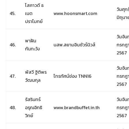
โสภาวดี ธ
วันศุกร
45.
เนต
www.hoonsmart.com
มิถุน
ปราโมทย์
วันจันท
พาฝัน
46.
นสพ.สยามอินชัวร์นิวส์
กรกฎ
กันทะวัง
2567
วันจันท
พัสวี ฐิติพร
47.
โทรทัศน์ช่อง TNN16
กรกฎ
วัฒนกุล
2567
รัสรินทร์
วันจันท
48.
อรุณอิทธิ
www.brandbuffet.in.th
กรกฎ
วิทย์
2567