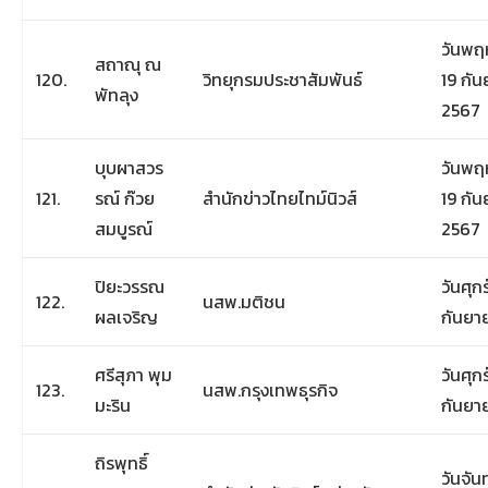
วันพฤห
สถาณุ ณ
120.
วิทยุกรมประชาสัมพันธ์
19 กั
พัทลุง
2567
บุบผาสวร
วันพฤห
121.
รณ์ ก๊วย
สำนักข่าวไทยไทม์นิวส์
19 กั
สมบูรณ์
2567
ปิยะวรรณ
วันศุกร
122.
นสพ.มติชน
ผลเจริญ
กันยา
ศรีสุภา พุม
วันศุกร
123.
นสพ.กรุงเทพธุรกิจ
มะริน
กันยา
ถิรพุทธิ์
วันจันท