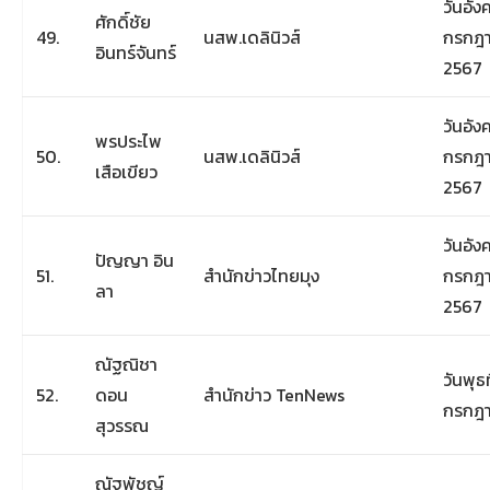
วันอังค
ศักดิ์ชัย
49.
นสพ.เดลินิวส์
กรกฎ
อินทร์จันทร์
2567
วันอังค
พรประไพ
50.
นสพ.เดลินิวส์
กรกฎ
เสือเขียว
2567
วันอังค
ปัญญา อิน
51.
สำนักข่าวไทยมุง
กรกฎ
ลา
2567
ณัฐณิชา
วันพุธท
52.
ดอน
สำนักข่าว TenNews
กรกฎ
สุวรรณ
ณัฐพัชญ์