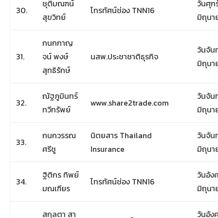
ชุติมณฑน์
วันศุกร์
30.
โทรทัศน์ช่อง TNN16
สุขวิทย์
มิถุน
กนกกาญ
วันจันท
31.
จน์ พงษ์
นสพ.ประชาชาติธุรกิจ
มิถุน
สุทธิรักษ์
ณัฐภูมินทร์
วันจันท
32.
www.share2trade.com
ทวีทรัพย์
มิถุน
กนกวรรณ
นิตยสาร Thailand
วันจันท
33.
ศรีชู
Insurance
มิถุน
ฐิติกร ทิพย์
วันอังค
34.
โทรทัศน์ช่อง TNN16
มณเฑียร
มิถุน
สกุลตา สา
วันอังค