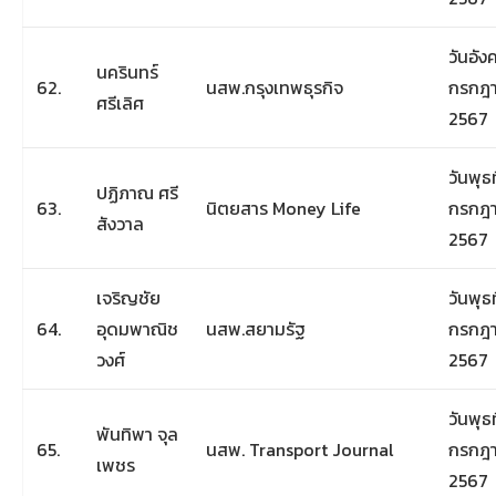
วันอังค
นครินทร์
62.
นสพ.กรุงเทพธุรกิจ
กรกฎ
ศรีเลิศ
2567
วันพุธท
ปฏิภาณ ศรี
63.
นิตยสาร Money Life
กรกฎ
สังวาล
2567
เจริญชัย
วันพุธท
64.
อุดมพาณิช
นสพ.สยามรัฐ
กรกฎ
วงศ์
2567
วันพุธท
พันทิพา จุล
65.
นสพ. Transport Journal
กรกฎ
เพชร
2567