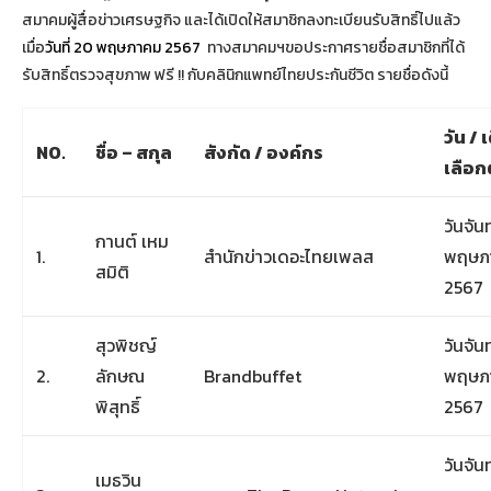
สมาคมผู้สื่อข่าวเศรษฐกิจ และได้เปิดให้สมาชิกลงทะเบียนรับสิทธิ์ไปแล้ว
เมื่อ
วันที่ 20 พฤษภาคม 2567
ทางสมาคมฯขอประกาศรายชื่อสมาชิกที่ได้
รับสิทธิ์ตรวจสุขภาพ ฟรี !! กับคลินิกแพทย์ไทยประกันชีวิต รายชื่อดังนี้
วัน / เ
NO.
ชื่อ – สกุล
สังกัด / องค์กร
เลือ
วันจันท
กานต์ เหม
1.
สำนักข่าวเดอะไทยเพลส
พฤษภ
สมิติ
2567
สุวพิชญ์
วันจันท
2.
ลักษณ
Brandbuffet
พฤษภ
พิสุทธิ์
2567
วันจันท
เมธวิน