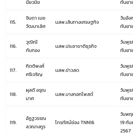
นียวนิช
กันยา
จินดา เมฆ
วันอังค
115.
นสพ.เส้นทางเศรษฐกิจ
วัฒนาเลิศ
กันยา
วุฒิณี
วันพุธท
116.
นสพ.ประชาขาติธุรกิจ
ทับทอง
กันยา
กิตติพงศ์
วันพุธท
117.
นสพ.ข่าวสด
ศรีเจริญ
กันยา
ผุสดี อรุณ
วันพุธท
118.
นสพ.บางกอกโพสต์
มาศ
กันยา
วันพฤห
อัฏฐวรรณ
119.
โทรทัศน์ช่อง TNN16
19 กั
ลวณางกูร
2567