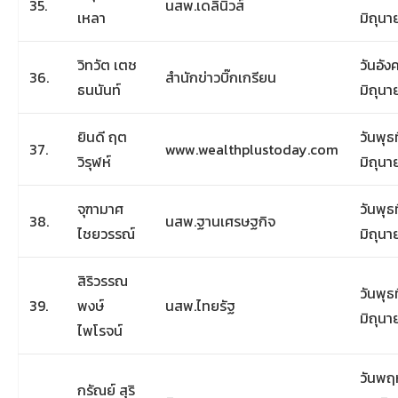
35.
นสพ.เดลินิวส์
เหลา
มิถุน
วิทวัต​ เตช
วันอังค
36.
สำนักข่าวบิ๊กเกรียน
ธนนันท์
มิถุน
ยินดี ฤต
วันพุธท
37.
www.wealthplustoday.com
วิรุฬห์
มิถุน
จุฑามาศ​
วันพุธท
38.
นสพ.ฐานเศรษฐ​กิจ
ไชยวรรณ์
มิถุน
สิริวรรณ
วันพุธท
39.
พงษ์
นสพ.ไทยรัฐ
มิถุน
ไพโรจน์
วันพฤห
กรัณย์ สุริ