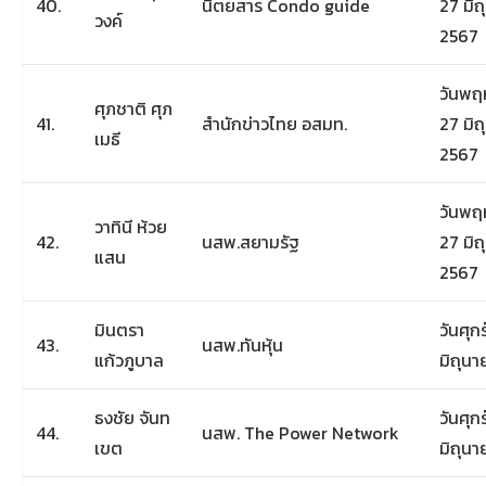
40.
นิตยสาร Condo guide
27 มิ
วงค์
2567
วันพฤห
ศุภชาติ ศุภ
41.
สำนักข่าวไทย อสมท.
27 มิ
เมธี
2567
วันพฤห
วาทินี ห้วย
42.
นสพ.สยามรัฐ
27 มิ
แสน
2567
มินตรา
วันศุกร
43.
นสพ.ทันหุ้น
แก้วภูบาล
มิถุน
ธงชัย จันท
วันศุกร
44.
นสพ. The Power Network
เขต
มิถุน