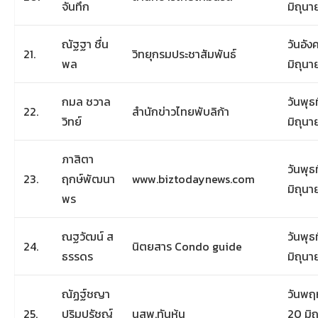
จันทึก
มิถุน
ณัฐฐา ชื่น
วันอังค
21.
วิทยุกรมประชาสัมพันธ์
พล
มิถุน
กมล ชวาล
วันพุธท
22.
สำนักข่าวไทยพับลิก้า
วิทย์
มิถุน
ภาสิตา
วันพุธท
23.
ฤกษ์พัฒนา
www.biztodaynews.com
มิถุน
พร
ณฐวัฒน์ ส
วันพุธท
24.
นิตยสาร Condo guide
ธรรดร
มิถุน
ณัฏฐ์ชญา
วันพฤห
25.
ปุริมปรัชญ์
นสพ.ทันหุ้น
20 มิ