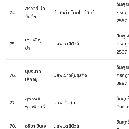
วันพุธท
สิริวิทย์ บ่อ
74.
สำนักข่าวไทยไทม์นิวส์
กรกฎ
จันทึก
2567
วันพุธท
เชาวลี ชุม
75.
นสพ.เดลินิวส์
กรกฎ
ขำ
2567
วันพุธท
นุชจนาถ
76.
นสพ.ข่าวหุ้นธุรกิจ
กรกฎ
เล็กอยู่
2567
สุพรรณี
วันศุกร์
77.
นสพ.ทันหุ้น
พุฒพิสุทธิ์
สิงหา
วันศุกร์
78.
อธิชา ชื่นใจ
นสพ.เดลินิวส์